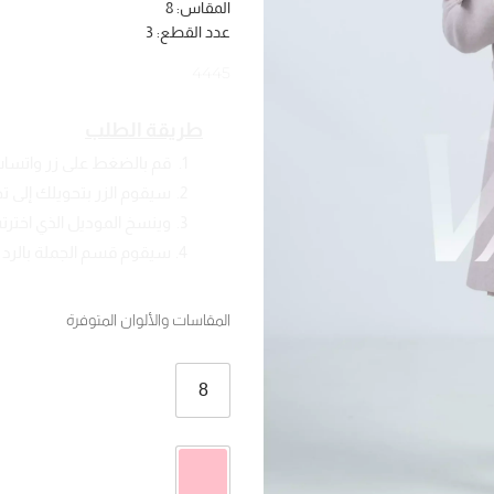
المقاس: 8
عدد القطع: 3
4445
طريقة الطلب
قم بالضغط على زر واتسا
سيقوم الزر بتحويلك إلى 
وينسخ الموديل الذي اخترته
سيقوم قسم الجملة بالرد ع
المقاسات والألوان المتوفرة
8