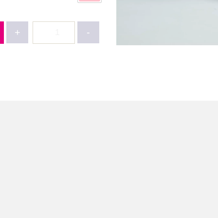
كمية
+
-
طقم
بناتي
3
قطع
–
جوخ
–
طول
45
سم
-
4445