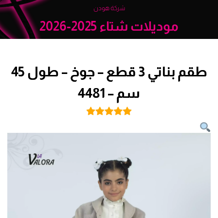
شركة هودن
موديلات شتاء 2025-2026
طقم بناتي 3 قطع – جوخ – طول 45
سم – 4481