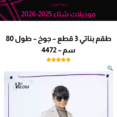
شركة هودن
موديلات شتاء 2025-2026
طقم بناتي 3 قطع – جوخ – طول 80
سم – 4472