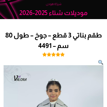
شركة هودن
موديلات شتاء 2025-2026
طقم بناتي 3 قطع – جوخ – طول 80
سم – 4491