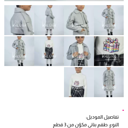
تفاصيل الموديل:
النوع: طقم بناتي مكوّن من 3 قطع