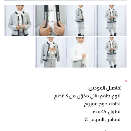
تفاصيل الموديل:
النوع: طقم بناتي مكوّن من 3 قطع
الخامة: جوخ ممزوج
الطول: 45 سم
المقاس المتوفر: 8