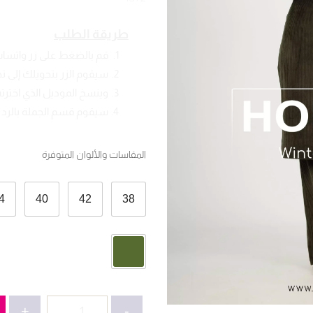
طريقة الطلب
قم بالضغط على زر واتسا
سيقوم الزر بتحويلك إلى 
وينسخ الموديل الذي اخترته
سيقوم قسم الجملة بالرد ع
المقاسات والألوان المتوفرة
4
40
42
38
كمية
+
-