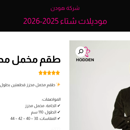
شركة هودن
موديلات شتاء 2025-2026
طقم مخمل محزز 
طقم مخمل محزز قطعتين بطول 110 سم – فخامة وأناقة متكاملة لإطلالة راقية
المواصفات:
✔ الخامة: مخمل محزز
✔ الطول: 110 سم
✔ المقاسات: 38 – 40 – 42 – 44
4372