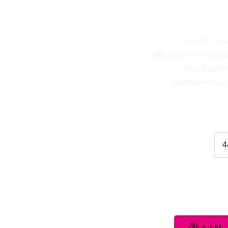
ب في الأسفل
تطبيق واتساب على جوالك
 داخل الرسالة
لى رسائلكم فوراً
4
اشتري الآن