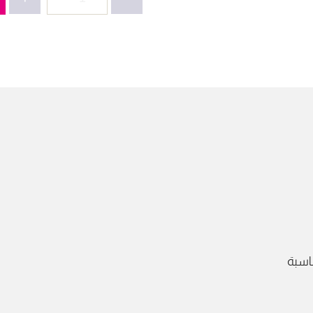
عباية
مخمل
كم
عرق
-
4330
اسبة