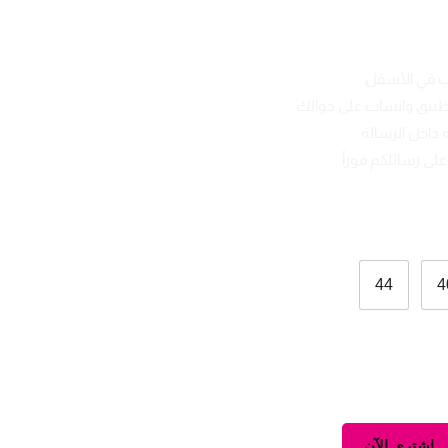
ب في الأسفل
تطبيق واتساب على جوالك
 داخل الرسالة
لى رسائلكم فوراً
44
4
اشتري الآن