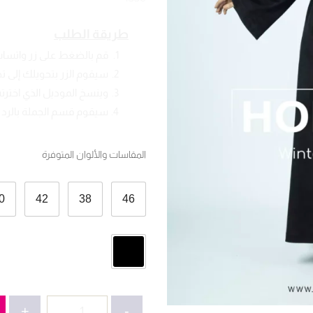
طريقة الطلب
قم بالضغط على زر واتسا
سيقوم الزر بتحويلك إلى 
وينسخ الموديل الذي اخترته
سيقوم قسم الجملة بالرد ع
المقاسات والألوان المتوفرة
0
42
38
46
كمية
+
-