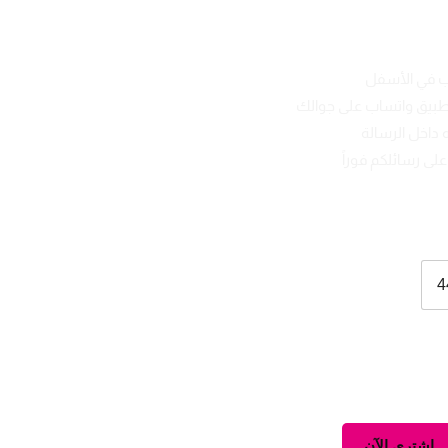
ب في الأسفل
تطبيق واتساب على جوالك
 داخل الرسالة
لى رسائلكم فوراً
4
اشتري الآن