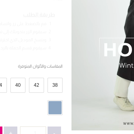
طريقة الطلب
قم بالضغط على زر واتسا
سيقوم الزر بتحويلك إلى 
وينسخ الموديل الذي اخترته
سيقوم قسم الجملة بالرد ع
المقاسات والألوان المتوفرة
4
40
42
38
كمية
+
-