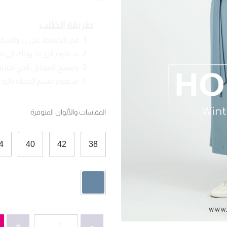
طريقة الطلب
قم بالضغط على زر واتسا
سيقوم الزر بتحويلك إلى 
وينسخ الموديل الذي اخترته
سيقوم قسم الجملة بالرد ع
المقاسات والألوان المتوفرة
4
40
42
38
كمية
+
-