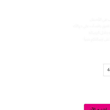
ب في الأسفل
تطبيق واتساب على جوالك
 داخل الرسالة
لى رسائلكم فوراً
4
اشتري الآن