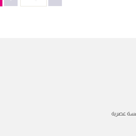
4311-
مانطو
جوخ
محزز
مع
بروتل
لمسة عصرية