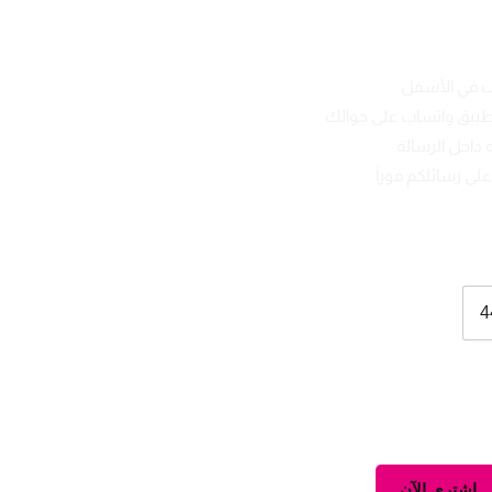
ب في الأسفل
تطبيق واتساب على جوالك
 داخل الرسالة
لى رسائلكم فوراً
4
اشتري الآن