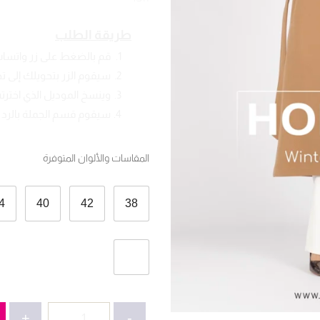
طريقة الطلب
قم بالضغط على زر واتسا
سيقوم الزر بتحويلك إلى 
وينسخ الموديل الذي اخترته
سيقوم قسم الجملة بالرد ع
المقاسات والألوان المتوفرة
4
40
42
38
كمية
+
-