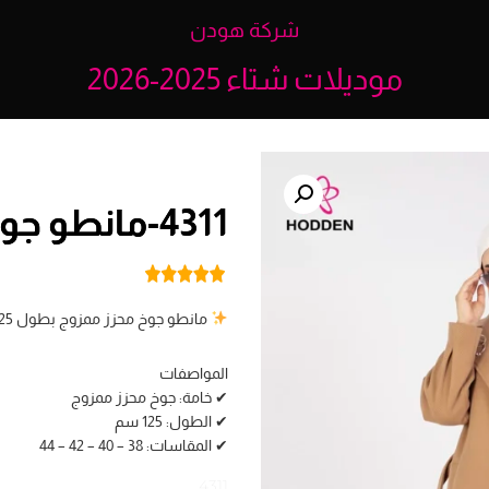
شركة هودن
موديلات شتاء 2025-2026
4311-مانطو جوخ محزز مع بروتل
مانطو جوخ محزز ممزوج بطول 125 سم مع بروتل لتفاصيل أنيقة وعصرية
المواصفات
✔ خامة: جوخ محزز ممزوج
✔ الطول: 125 سم
✔ المقاسات: 38 – 40 – 42 – 44
4311