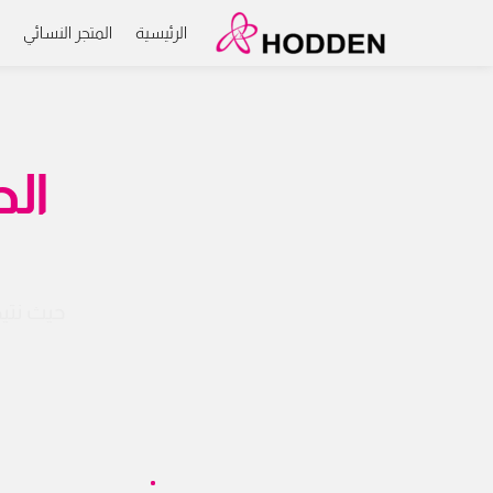
الرئيسية
المتجر النسائي
م
الص
حيث نتيح