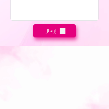
إرسال