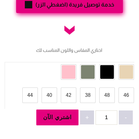
خدمة توصيل فريدة (اضغطي الزر)
 اختاري المقاس واللون المناسب لك
44
40
42
38
48
46
كمية
-
+
اشتري الآن
بروتيل-4983