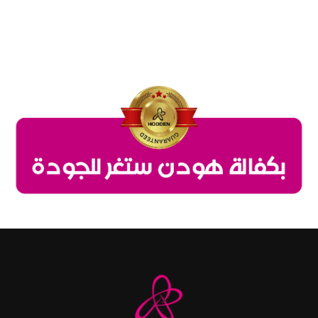
قطعة
جينز
عالصدر
هودن
-2239