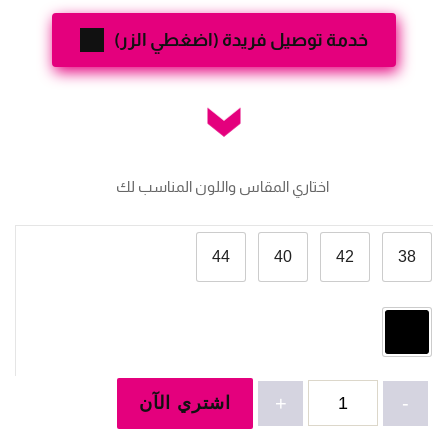
خدمة توصيل فريدة (اضغطي الزر)
 اختاري المقاس واللون المناسب لك
44
40
42
38
كمية
-
+
اشتري الآن
بيجامة
قطن2