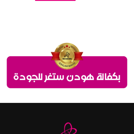
كتان
-
4052-
2