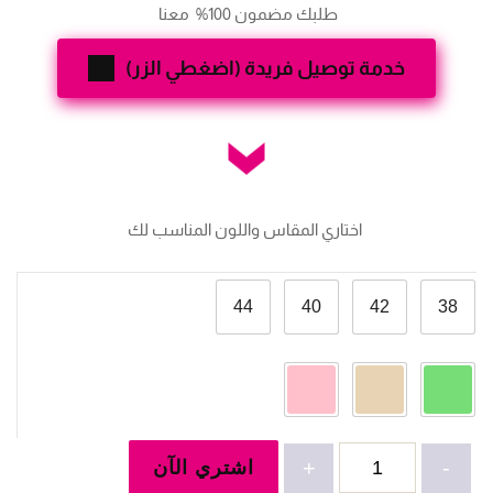
طلبك مضمون 100%  معنا 
خدمة توصيل فريدة (اضغطي الزر)
 اختاري المقاس واللون المناسب لك
44
40
42
38
كمية
-
+
اشتري الآن
جاكيت