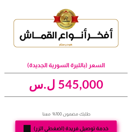
السعر (بالليرة السورية الجديدة)
545,000
ل.س
طلبك مضمون 100%  معنا 
خدمة توصيل فريدة (اضغطي الزر)