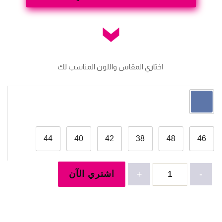
 اختاري المقاس واللون المناسب لك
44
40
42
38
48
46
كمية
-
+
اشتري الآن
طقم
جينز
تنورة-4938