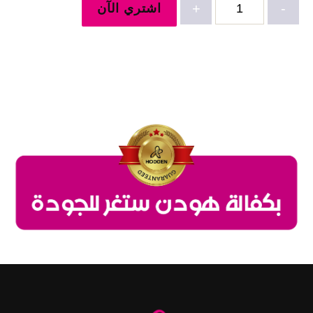
-
+
اشتري الآن
طقم
جينز-2670