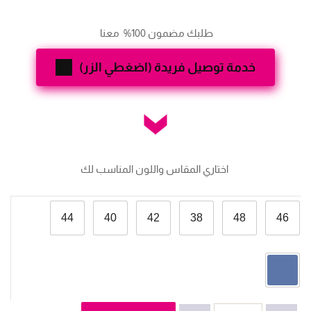
طلبك مضمون 100%  معنا 
خدمة توصيل فريدة (اضغطي الزر)
 اختاري المقاس واللون المناسب لك
44
40
42
38
48
46
كمية