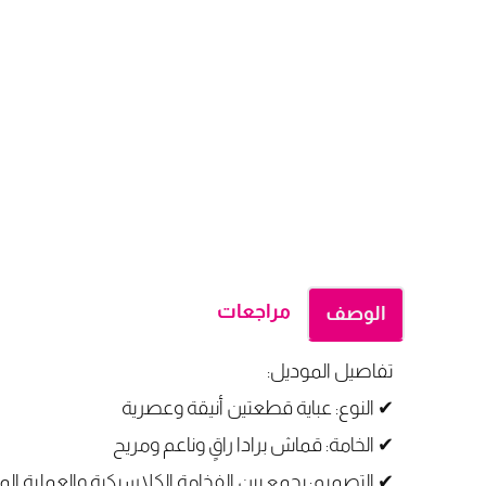
مراجعات
الوصف
تفاصيل الموديل:
✔ النوع: عباية قطعتين أنيقة وعصرية
✔ الخامة: قماش برادا راقٍ وناعم ومريح
✔ التصميم: يجمع بين الفخامة الكلاسيكية والعملية الم