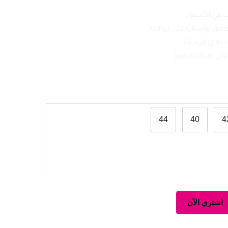
ب في الأسفل
تطبيق واتساب على جوالك
 داخل الرسالة
لى رسائلكم فوراً
44
40
4
اشتري الآن