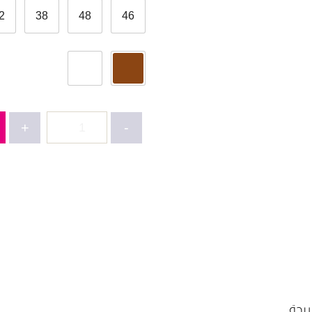
2
38
48
46
كمية
+
-
عباية
قطعتين-2648
ريحة