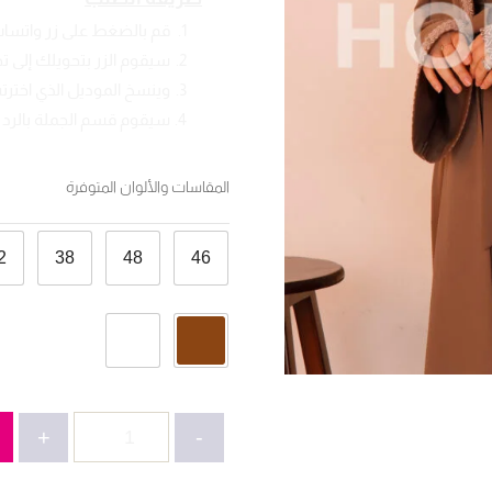
قم بالضغط على زر واتسا
سيقوم الزر بتحويلك إلى 
وينسخ الموديل الذي اخترته
سيقوم قسم الجملة بالرد ع
المقاسات والألوان المتوفرة
2
38
48
46
كمية
+
-
عباية
قطعتين-2648