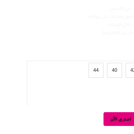
ب في الأسفل
تطبيق واتساب على جوالك
 داخل الرسالة
لى رسائلكم فوراً
44
40
4
اشتري الآن