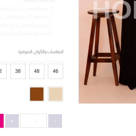
قم بالضغط على زر واتسا
سيقوم الزر بتحويلك إلى 
وينسخ الموديل الذي اخترته
سيقوم قسم الجملة بالرد ع
المقاسات والألوان المتوفرة
2
38
48
46
كمية
+
-
عباية
قطعتين-2651