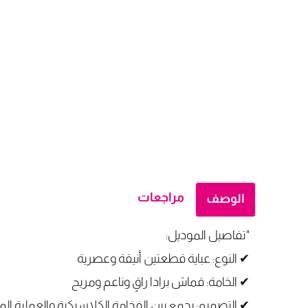
مراجعات
الوصف
"تفاصيل الموديل:
✔ النوع: عباية قطعتين أنيقة وعصرية
✔ الخامة: قماش برادا راقٍ وناعم ومريح
✔ التصميم: يجمع بين الفخامة الكلاسيكية والعملية الم