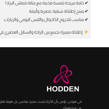
✔ خامة مريحة بلمسة فخمة مع متانة قماش البرادا
✔ يمنح إطلالة شبابية عصرية وأنيقة
✔ مناسب للخروج الكاجوال واللبس اليومي والزيارات
إطلالة مميزة تجمع بين الراحة والستايل العصري ف
عن شخصيتك.