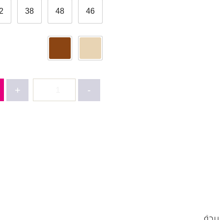
2
38
48
46
كمية
+
-
عباية
قطعتين-2651
ريحة