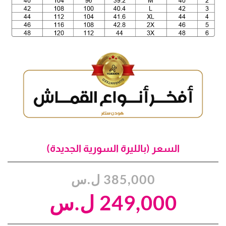
السعر (بالليرة السورية الجديدة)
السعر
السعر
385,000
ل.س
الحالي
الأصلي
249,000
ل.س
هو:
هو: