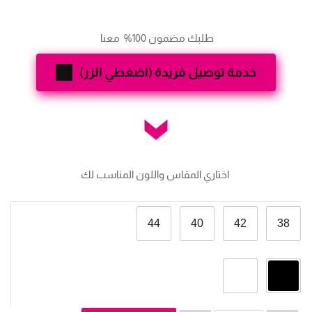
385,000 ل.س.
249,000 ل.س.
طلبك مضمون 100%  معنا 
خدمة توصيل فريدة (اضغطي الزر)
 اختاري المقاس واللون المناسب لك
44
40
42
38