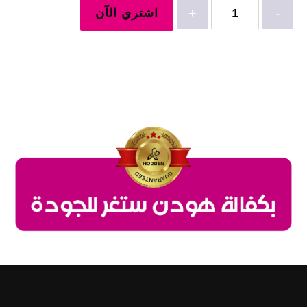
كمية
-
+
اشتري الآن
فستان
تكسير
كلوش-2302