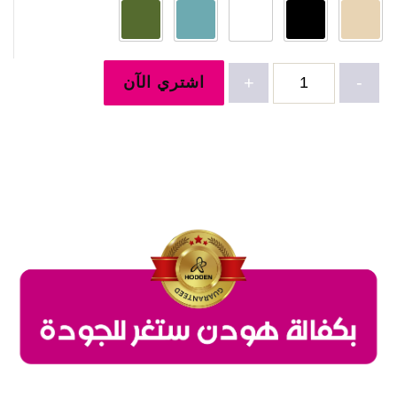
كمية
-
+
اشتري الآن
مانطو-4783