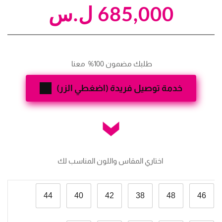
685,000
ل.س
طلبك مضمون 100%  معنا 
خدمة توصيل فريدة (اضغطي الزر)
 اختاري المقاس واللون المناسب لك
44
40
42
38
48
46