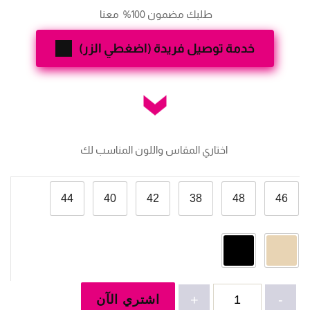
طلبك مضمون 100%  معنا 
خدمة توصيل فريدة (اضغطي الزر)
 اختاري المقاس واللون المناسب لك
44
40
42
38
48
46
كمية
-
+
اشتري الآن
مانطو-4803